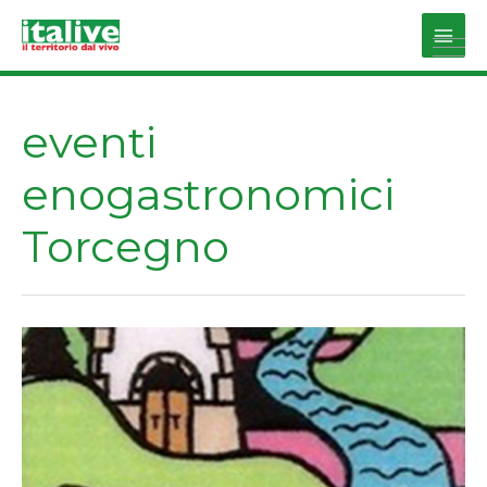
Vai
al
Main
contenuto
Men
eventi
enogastronomici
Torcegno