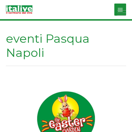
Vai
al
Main
contenuto
Men
eventi Pasqua
Napoli