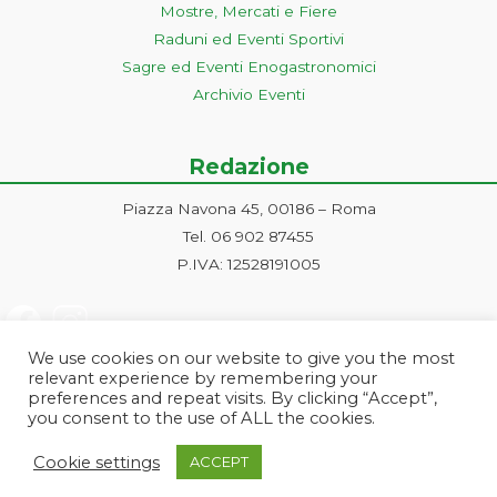
Mostre, Mercati e Fiere
Raduni ed Eventi Sportivi
Sagre ed Eventi Enogastronomici
Archivio Eventi
Redazione
Piazza Navona 45, 00186 – Roma
Tel. 06 902 87455
P.IVA: 12528191005
We use cookies on our website to give you the most
relevant experience by remembering your
preferences and repeat visits. By clicking “Accept”,
you consent to the use of ALL the cookies.
Progetto ideato e gestito dalla Markonet srl - Piazza Navona 45, 00186
Cookie settings
ACCEPT
Roma | PI e CF: 12528191005 | markonetsrl@pec.it |
Credits