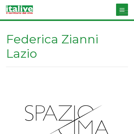
Vai
al
Main
contenuto
Men
Federica Zianni
Lazio