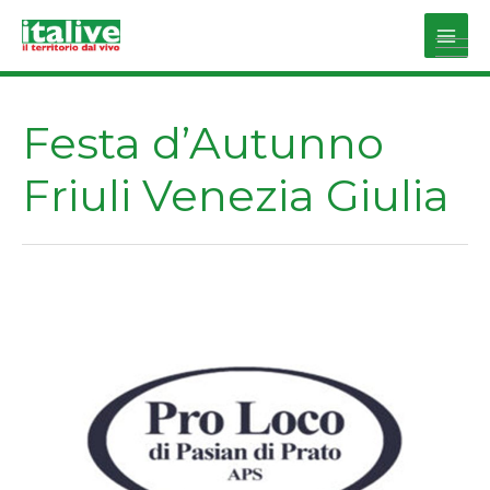
Vai
al
Main
contenuto
Men
Festa d’Autunno
Friuli Venezia Giulia