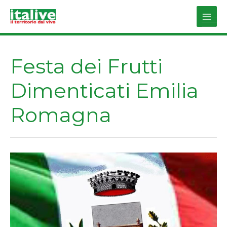
Vai
al
Main
contenuto
Men
Festa dei Frutti
Dimenticati Emilia
Romagna