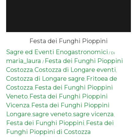
Festa dei Funghi Pioppini
Sagre ed Eventi Enogastronomici
/ Di
maria_laura
Festa dei Funghi Pioppini
/
Costozza
Costozza di Longare eventi
,
,
Costozza di Longare sagre
Fritoea de
,
Costozza
Festa dei Funghi Pioppini
,
Veneto
Festa dei Funghi Pioppini
,
Vicenza
Festa dei Funghi Pioppini
,
Longare
sagre veneto
sagre vicenza
,
,
,
Festa dei Funghi Pioppini
Festa dei
,
Funghi Pioppini di Costozza