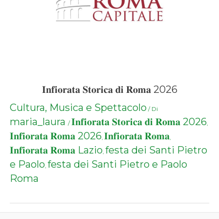
𝐈𝐧𝐟𝐢𝐨𝐫𝐚𝐭𝐚 𝐒𝐭𝐨𝐫𝐢𝐜𝐚 𝐝𝐢 𝐑𝐨𝐦𝐚 2026
Cultura, Musica e Spettacolo
/ Di
maria_laura
𝐈𝐧𝐟𝐢𝐨𝐫𝐚𝐭𝐚 𝐒𝐭𝐨𝐫𝐢𝐜𝐚 𝐝𝐢 𝐑𝐨𝐦𝐚 2026
/
,
𝐈𝐧𝐟𝐢𝐨𝐫𝐚𝐭𝐚 𝐑𝐨𝐦𝐚 2026
𝐈𝐧𝐟𝐢𝐨𝐫𝐚𝐭𝐚 𝐑𝐨𝐦𝐚
,
,
𝐈𝐧𝐟𝐢𝐨𝐫𝐚𝐭𝐚 𝐑𝐨𝐦𝐚 Lazio
festa dei Santi Pietro
,
e Paolo
festa dei Santi Pietro e Paolo
,
Roma