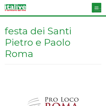
Vai
al
Main
contenuto
Men
festa dei Santi
Pietro e Paolo
Roma