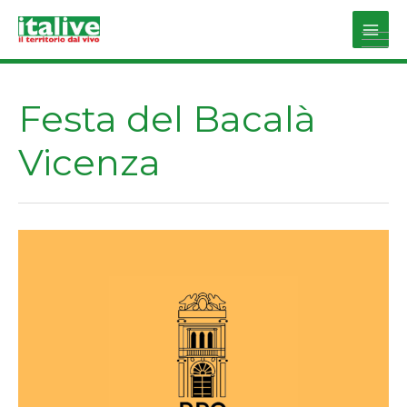
Vai
al
Main
contenuto
Men
Festa del Bacalà
Vicenza