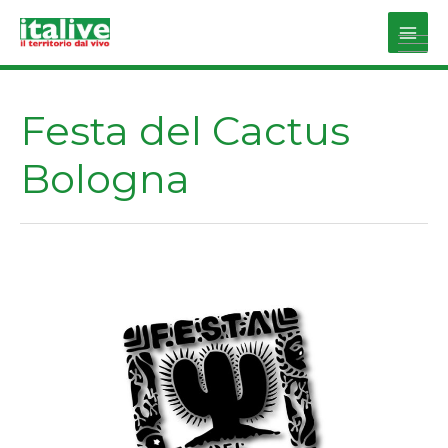
Vai
al
Main
contenuto
Men
Festa del Cactus
Bologna