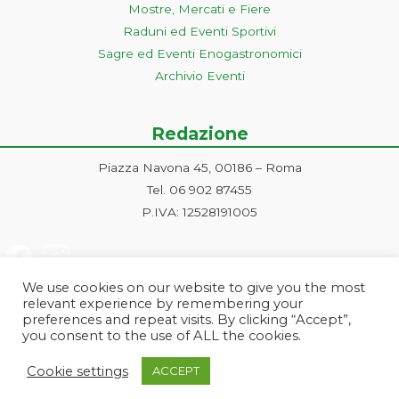
Mostre, Mercati e Fiere
Raduni ed Eventi Sportivi
Sagre ed Eventi Enogastronomici
Archivio Eventi
Redazione
Piazza Navona 45, 00186 – Roma
Tel. 06 902 87455
P.IVA: 12528191005
We use cookies on our website to give you the most
relevant experience by remembering your
preferences and repeat visits. By clicking “Accept”,
you consent to the use of ALL the cookies.
Progetto ideato e gestito dalla Markonet srl - Piazza Navona 45, 00186
Cookie settings
ACCEPT
Roma | PI e CF: 12528191005 | markonetsrl@pec.it |
Credits