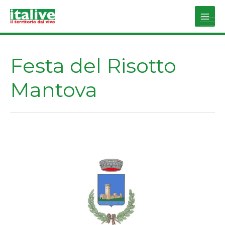
Vai
al
Main
contenuto
Men
Festa del Risotto
Mantova