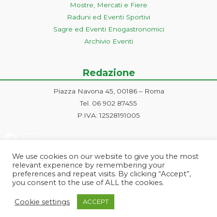
Mostre, Mercati e Fiere
Raduni ed Eventi Sportivi
Sagre ed Eventi Enogastronomici
Archivio Eventi
Redazione
Piazza Navona 45, 00186 – Roma
Tel. 06 902 87455
P.IVA: 12528191005
We use cookies on our website to give you the most
relevant experience by remembering your
preferences and repeat visits. By clicking “Accept”,
you consent to the use of ALL the cookies.
Progetto ideato e gestito dalla Markonet srl - Piazza Navona 45, 00186
Cookie settings
ACCEPT
Roma | PI e CF: 12528191005 | markonetsrl@pec.it |
Credits