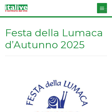
Vai
al
Main
contenuto
Men
Festa della Lumaca
d’Autunno 2025