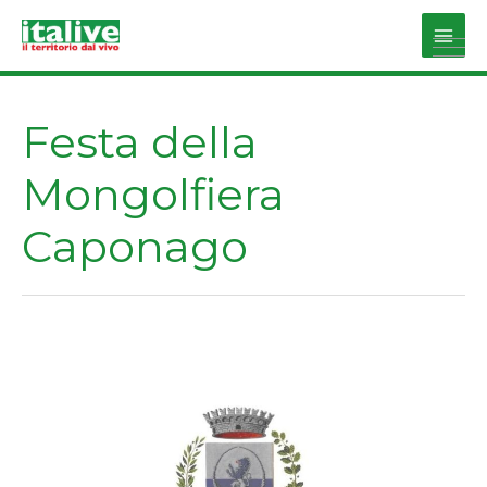
Vai
al
Main
contenuto
Men
Festa della
Mongolfiera
Caponago