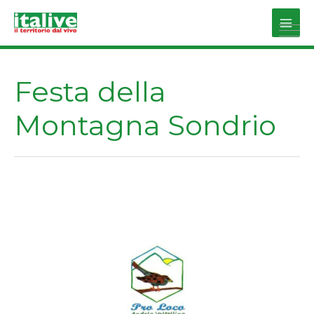
Vai
al
Main
contenuto
Men
Festa della
Montagna Sondrio