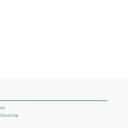
olo
 Storiche