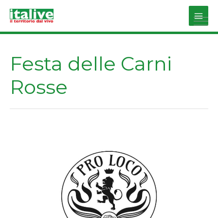
Vai
al
Main
contenuto
Men
Festa delle Carni
Rosse