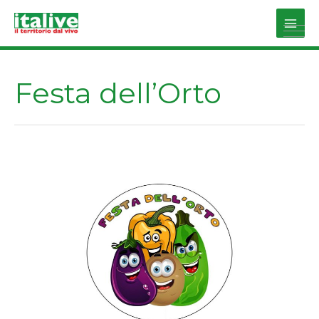
Vai
al
Main
contenuto
Men
Festa dell’Orto