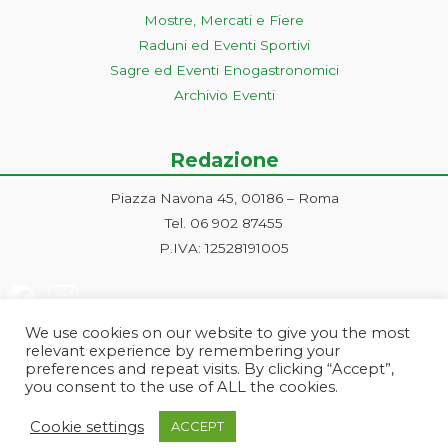
Mostre, Mercati e Fiere
Raduni ed Eventi Sportivi
Sagre ed Eventi Enogastronomici
Archivio Eventi
Redazione
Piazza Navona 45, 00186 – Roma
Tel. 06 902 87455
P.IVA: 12528191005
We use cookies on our website to give you the most
relevant experience by remembering your
preferences and repeat visits. By clicking “Accept”,
you consent to the use of ALL the cookies.
Progetto ideato e gestito dalla Markonet srl - Piazza Navona 45, 00186
Cookie settings
ACCEPT
Roma | PI e CF: 12528191005 | markonetsrl@pec.it |
Credits