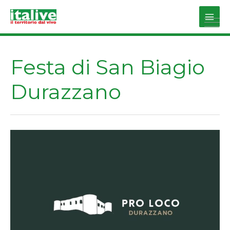
Vai
al
Main
contenuto
Men
Festa di San Biagio
Durazzano