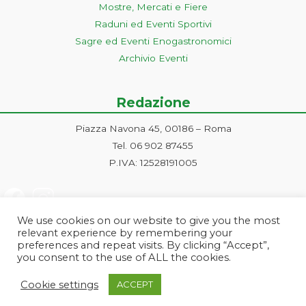
Mostre, Mercati e Fiere
Raduni ed Eventi Sportivi
Sagre ed Eventi Enogastronomici
Archivio Eventi
Redazione
Piazza Navona 45, 00186 – Roma
Tel. 06 902 87455
P.IVA: 12528191005
We use cookies on our website to give you the most
relevant experience by remembering your
preferences and repeat visits. By clicking “Accept”,
you consent to the use of ALL the cookies.
Progetto ideato e gestito dalla Markonet srl - Piazza Navona 45, 00186
Cookie settings
ACCEPT
Roma | PI e CF: 12528191005 | markonetsrl@pec.it |
Credits