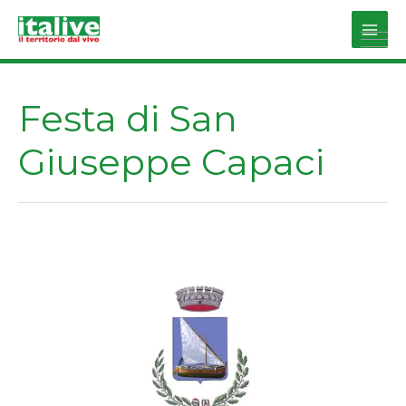
Vai
al
Main
contenuto
Men
Festa di San
Giuseppe Capaci