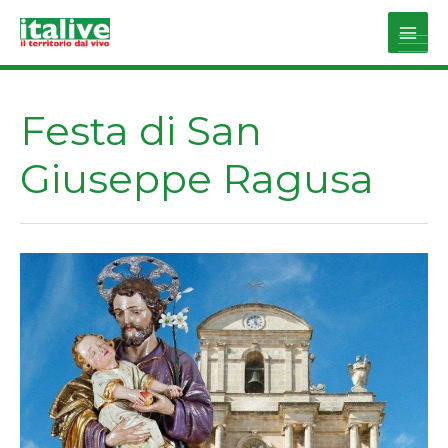
Vai
al
Main
contenuto
Men
Festa di San
Giuseppe Ragusa