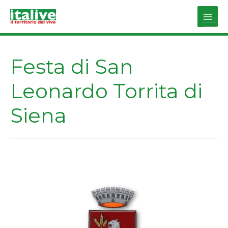
Vai
al
Main
contenuto
Men
Festa di San
Leonardo Torrita di
Siena