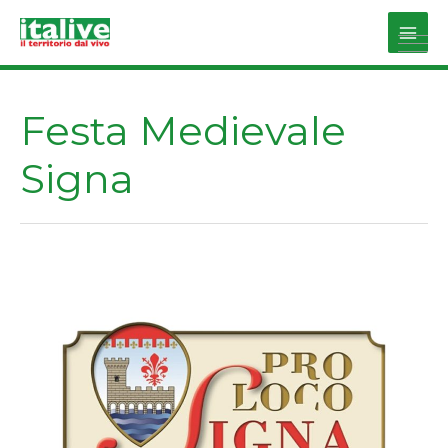
Vai
al
Main
contenuto
Men
Festa Medievale
Signa