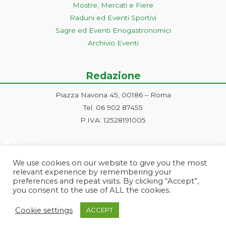
Mostre, Mercati e Fiere
Raduni ed Eventi Sportivi
Sagre ed Eventi Enogastronomici
Archivio Eventi
Redazione
Piazza Navona 45, 00186 – Roma
Tel. 06 902 87455
P.IVA: 12528191005
We use cookies on our website to give you the most
relevant experience by remembering your
preferences and repeat visits. By clicking “Accept”,
you consent to the use of ALL the cookies.
Progetto ideato e gestito dalla Markonet srl - Piazza Navona 45, 00186
Cookie settings
ACCEPT
Roma | PI e CF: 12528191005 | markonetsrl@pec.it |
Credits