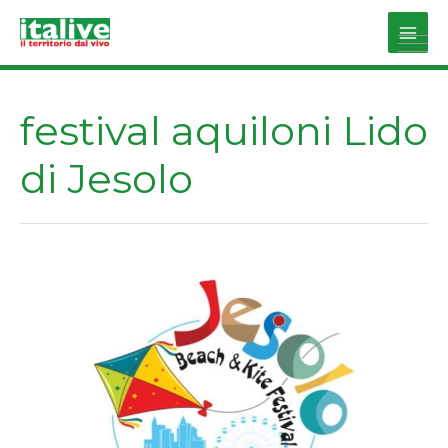
Vai
al
Main
contenuto
Men
festival aquiloni Lido
di Jesolo