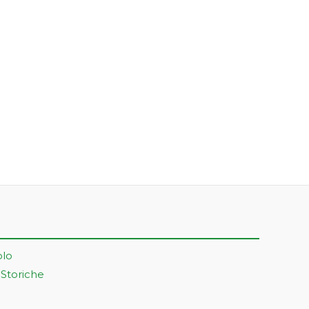
olo
 Storiche