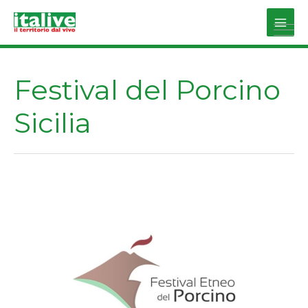
Vai
al
Main
contenuto
Men
Festival del Porcino
Sicilia