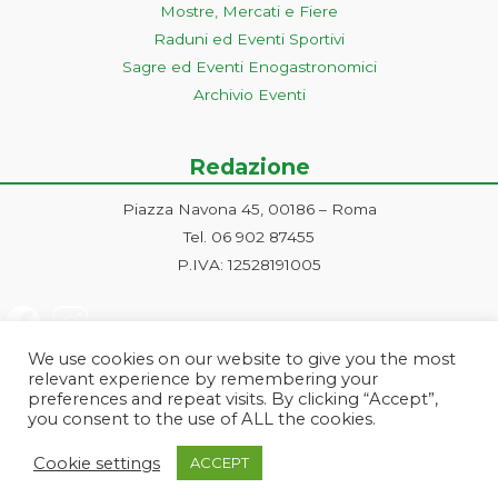
Mostre, Mercati e Fiere
Raduni ed Eventi Sportivi
Sagre ed Eventi Enogastronomici
Archivio Eventi
Redazione
Piazza Navona 45, 00186 – Roma
Tel. 06 902 87455
P.IVA: 12528191005
We use cookies on our website to give you the most
relevant experience by remembering your
preferences and repeat visits. By clicking “Accept”,
you consent to the use of ALL the cookies.
Progetto ideato e gestito dalla Markonet srl - Piazza Navona 45, 00186
Cookie settings
ACCEPT
Roma | PI e CF: 12528191005 | markonetsrl@pec.it |
Credits