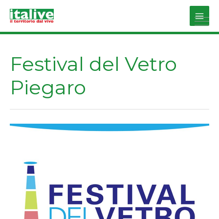
Vai
al
Main
contenuto
Men
Festival del Vetro
Piegaro