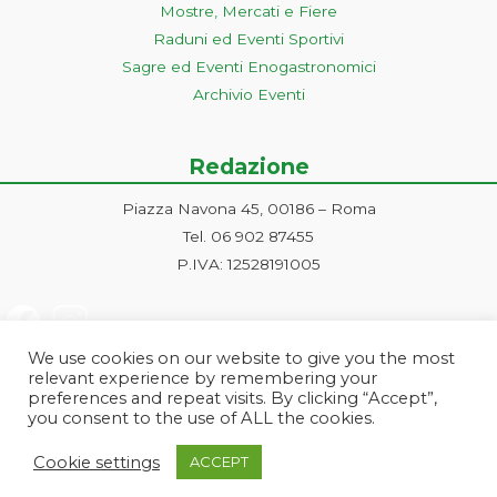
Mostre, Mercati e Fiere
Raduni ed Eventi Sportivi
Sagre ed Eventi Enogastronomici
Archivio Eventi
Redazione
Piazza Navona 45, 00186 – Roma
Tel. 06 902 87455
P.IVA: 12528191005
We use cookies on our website to give you the most
relevant experience by remembering your
preferences and repeat visits. By clicking “Accept”,
you consent to the use of ALL the cookies.
Progetto ideato e gestito dalla Markonet srl - Piazza Navona 45, 00186
Cookie settings
ACCEPT
Roma | PI e CF: 12528191005 | markonetsrl@pec.it |
Credits