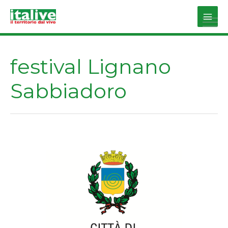
Vai
al
Main
contenuto
Men
festival Lignano
Sabbiadoro