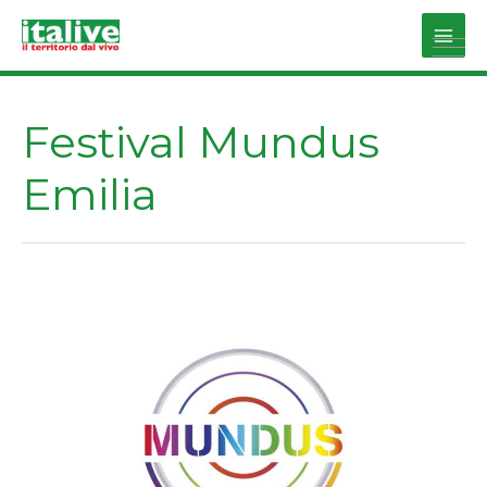
Vai
al
Main
contenuto
Men
Festival Mundus
Emilia