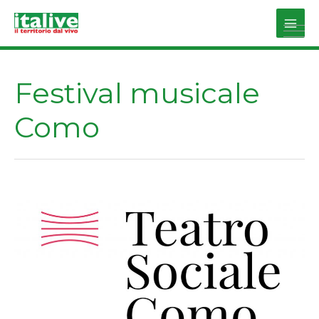
Vai
al
Main
contenuto
Men
Festival musicale
Como