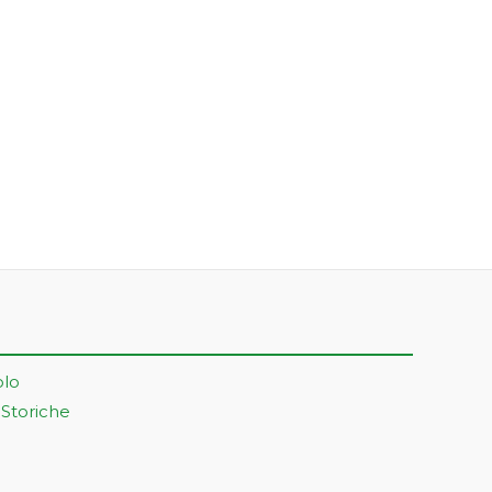
olo
 Storiche