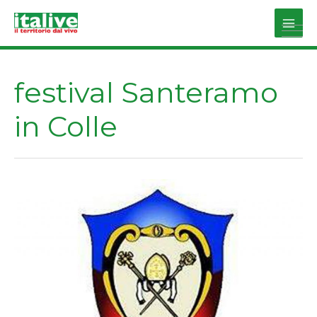
Vai
al
Main
contenuto
Men
festival Santeramo
in Colle