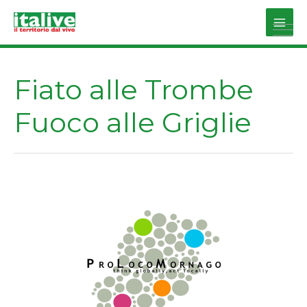
Vai
al
Main
contenuto
Men
Fiato alle Trombe
Fuoco alle Griglie