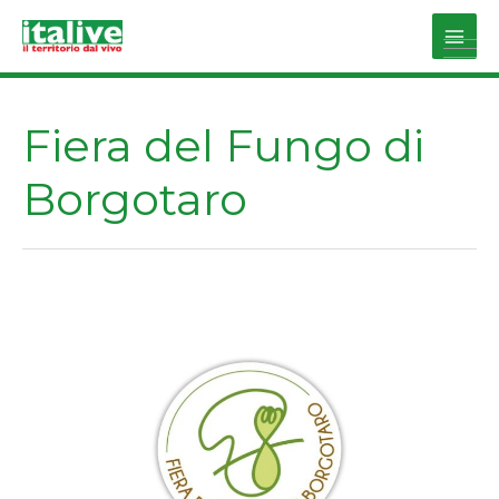
Vai
al
Main
contenuto
Men
Fiera del Fungo di
Borgotaro