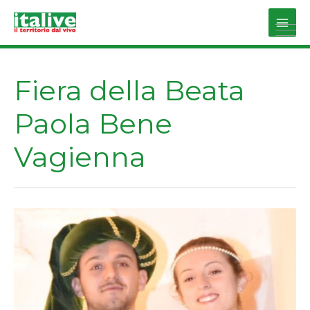
Vai
al
Main
contenuto
Men
Fiera della Beata
Paola Bene
Vagienna