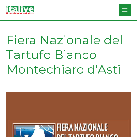
Vai
al
Main
contenuto
Men
Fiera Nazionale del
Tartufo Bianco
Montechiaro d’Asti