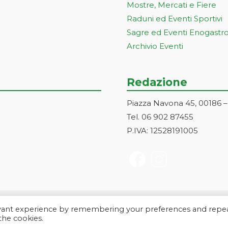
Mostre, Mercati e Fiere
Raduni ed Eventi Sportivi
Sagre ed Eventi Enogastr
Archivio Eventi
Redazione
Piazza Navona 45, 00186 
Tel. 06 902 87455
P.IVA: 12528191005
evant experience by remembering your preferences and repe
a Markonet srl - Piazza Navona 45, 00186 Roma | PI e CF: 1252819100
 the cookies.