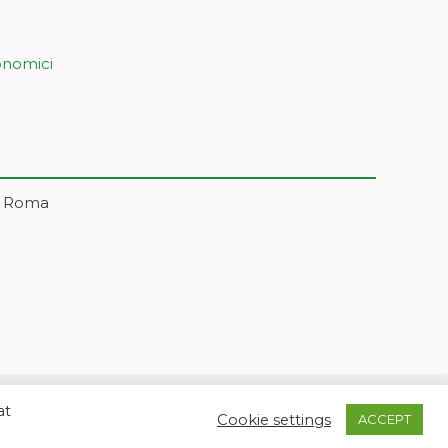
onomici
– Roma
at
5 | markonetsrl@pec.it |
Credits
Cookie settings
ACCEPT