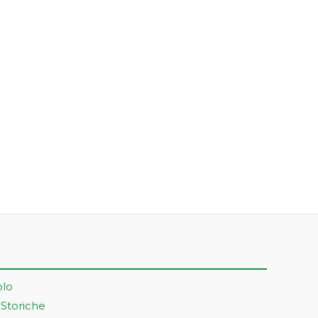
olo
 Storiche