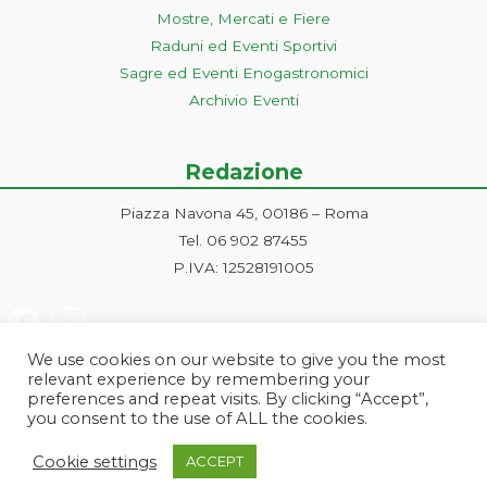
Mostre, Mercati e Fiere
Raduni ed Eventi Sportivi
Sagre ed Eventi Enogastronomici
Archivio Eventi
Redazione
Piazza Navona 45, 00186 – Roma
Tel. 06 902 87455
P.IVA: 12528191005
We use cookies on our website to give you the most
relevant experience by remembering your
preferences and repeat visits. By clicking “Accept”,
you consent to the use of ALL the cookies.
Progetto ideato e gestito dalla Markonet srl - Piazza Navona 45, 00186
Cookie settings
ACCEPT
Roma | PI e CF: 12528191005 | markonetsrl@pec.it |
Credits