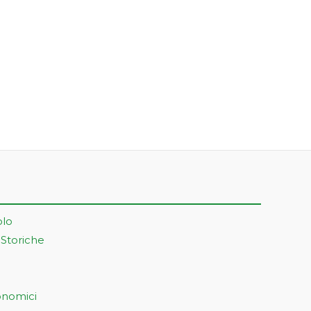
olo
 Storiche
onomici