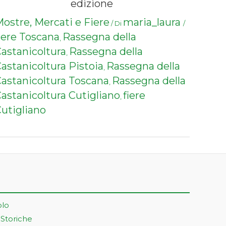
edizione
ostre, Mercati e Fiere
maria_laura
/ Di
/
iere Toscana
Rassegna della
,
astanicoltura
Rassegna della
,
astanicoltura Pistoia
Rassegna della
,
astanicoltura Toscana
Rassegna della
,
astanicoltura Cutigliano
fiere
,
utigliano
olo
 Storiche