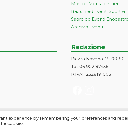
Mostre, Mercati e Fiere
Raduni ed Eventi Sportivi
Sagre ed Eventi Enogastr
Archivio Eventi
Redazione
Piazza Navona 45, 00186 
Tel. 06 902 87455
P.IVA: 12528191005
evant experience by remembering your preferences and repe
a Markonet srl - Piazza Navona 45, 00186 Roma | PI e CF: 1252819100
 the cookies.