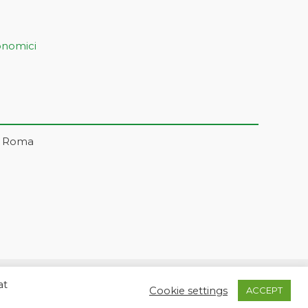
onomici
– Roma
at
5 | markonetsrl@pec.it |
Credits
Cookie settings
ACCEPT