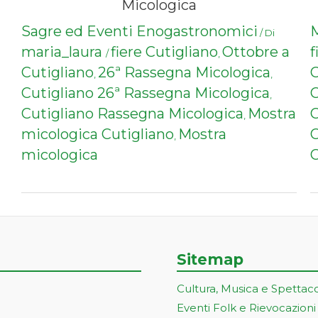
Micologica
Sagre ed Eventi Enogastronomici
M
/ Di
maria_laura
fiere Cutigliano
Ottobre a
f
/
,
Cutigliano
26ª Rassegna Micologica
C
,
,
Cutigliano 26ª Rassegna Micologica
C
,
Cutigliano Rassegna Micologica
Mostra
C
,
micologica Cutigliano
Mostra
C
,
micologica
C
Sitemap
Cultura, Musica e Spettac
Eventi Folk e Rievocazioni