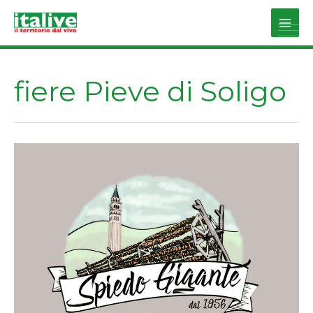
Vai
al
Main
contenuto
Men
fiere Pieve di Soligo