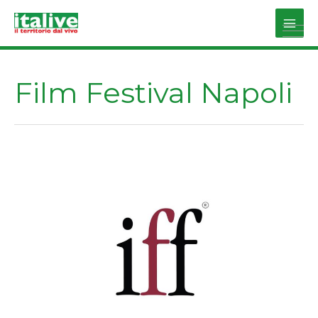
Vai
al
Main
contenuto
Men
Film Festival Napoli