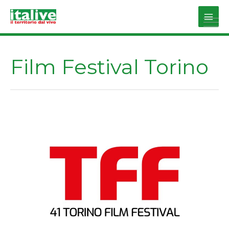
Vai
al
Main
contenuto
Men
Film Festival Torino