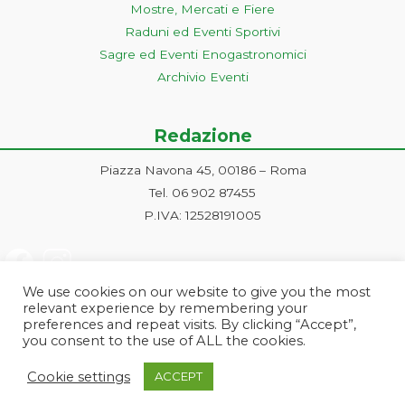
Mostre, Mercati e Fiere
Raduni ed Eventi Sportivi
Sagre ed Eventi Enogastronomici
Archivio Eventi
Redazione
Piazza Navona 45, 00186 – Roma
Tel. 06 902 87455
P.IVA: 12528191005
We use cookies on our website to give you the most
relevant experience by remembering your
preferences and repeat visits. By clicking “Accept”,
you consent to the use of ALL the cookies.
Progetto ideato e gestito dalla Markonet srl - Piazza Navona 45, 00186
Cookie settings
ACCEPT
Roma | PI e CF: 12528191005 | markonetsrl@pec.it |
Credits