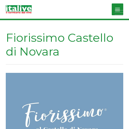
Vai
al
Main
contenuto
Men
Fiorissimo Castello
di Novara