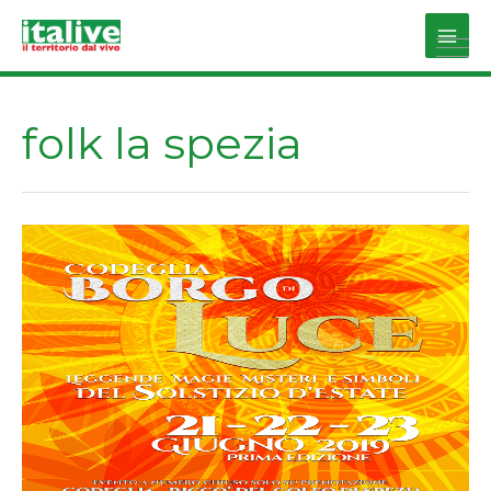
Vai
al
Main
contenuto
Men
folk la spezia