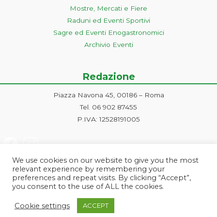
Mostre, Mercati e Fiere
Raduni ed Eventi Sportivi
Sagre ed Eventi Enogastronomici
Archivio Eventi
Redazione
Piazza Navona 45, 00186 – Roma
Tel. 06 902 87455
P.IVA: 12528191005
We use cookies on our website to give you the most
relevant experience by remembering your
preferences and repeat visits. By clicking “Accept”,
you consent to the use of ALL the cookies.
Progetto ideato e gestito dalla Markonet srl - Piazza Navona 45, 00186
Cookie settings
ACCEPT
Roma | PI e CF: 12528191005 | markonetsrl@pec.it |
Credits