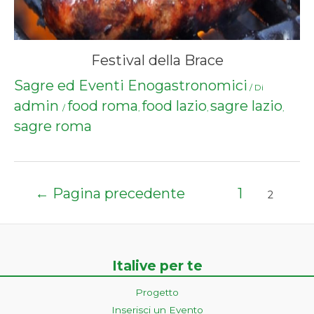
Festival della Brace
Sagre ed Eventi Enogastronomici
/ Di
admin
food roma
food lazio
sagre lazio
/
,
,
,
sagre roma
Paginazione
←
Pagina precedente
1
2
degli
articoli
Italive per te
Progetto
Inserisci un Evento