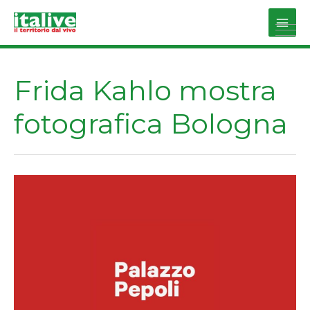
Vai
al
Main
contenuto
Men
Frida Kahlo mostra
fotografica Bologna