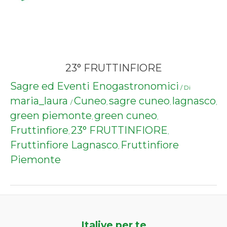
23° FRUTTINFIORE
Sagre ed Eventi Enogastronomici
/ Di
maria_laura
Cuneo
sagre cuneo
lagnasco
/
,
,
,
green piemonte
green cuneo
,
,
Fruttinfiore
23° FRUTTINFIORE
,
,
Fruttinfiore Lagnasco
Fruttinfiore
,
Piemonte
Italive per te