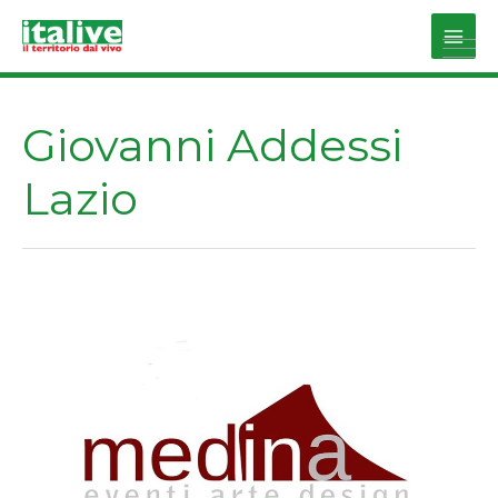
Vai
al
Main
contenuto
Men
Giovanni Addessi
Lazio