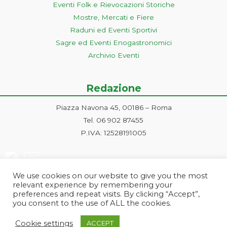
Eventi Folk e Rievocazioni Storiche
Mostre, Mercati e Fiere
Raduni ed Eventi Sportivi
Sagre ed Eventi Enogastronomici
Archivio Eventi
Redazione
Piazza Navona 45, 00186 – Roma
Tel. 06 902 87455
P.IVA: 12528191005
We use cookies on our website to give you the most
relevant experience by remembering your
preferences and repeat visits. By clicking “Accept”,
you consent to the use of ALL the cookies.
Progetto ideato e gestito dalla Markonet srl - Piazza Navona 45, 00186
Cookie settings
ACCEPT
Roma | PI e CF: 12528191005 | markonetsrl@pec.it |
Credits