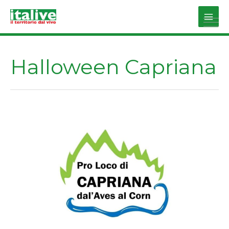
Vai
al
Main
contenuto
Men
Halloween Capriana