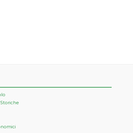
olo
 Storiche
onomici